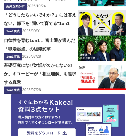
2025
/
10
/
24
題点
組織を動かす
「どうしたらいいですか？」には答え
ない。部下を"問いで育てる"1on1
2025
/
09
/
01
1on1実践
自律性を育む1on1 。富士通が選んだ
「職場起点」の組織変革
2025
/
07
/
28
1on1実践
基礎研究になぜ対話が欠かせないの
か。キユーピーが「相互理解」を追求
する真意
2025
/
07
/
28
1on1実践