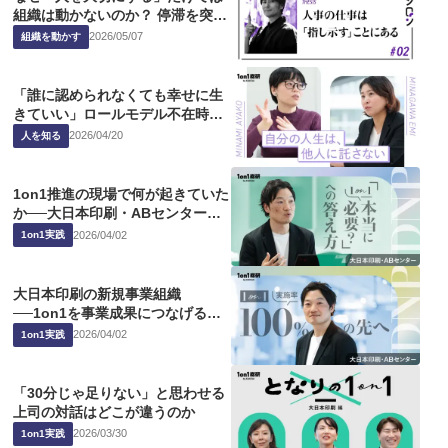
組織は動かないのか？ 停滞を突破
する人事のありかた
2026
/
05
/
07
組織を動かす
「誰に認められなくても幸せに生
きていい」ロールモデル不在時代
の自分軸の見つけ方
2026
/
04
/
20
人を知る
1on1推進の現場で何が起きていた
か──大日本印刷・ABセンター事
務局の試行錯誤
2026
/
04
/
02
1on1実践
大日本印刷の新規事業組織
──1on1を事業成果につなげるた
めの実践
2026
/
04
/
02
1on1実践
「30分じゃ足りない」と思わせる
上司の対話はどこが違うのか
2026
/
03
/
30
1on1実践