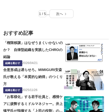
...
1 / 5
次へ
おすすめ記事
「権限移譲」はなぜうまくいかないの
か？ 自律型組織を実践したCHROの
結論
2026
/
04
/
21
組織を動かす
合意形成は遅らせろ。MIMIGURI安斎
氏が教える「本質的な納得」のつくり
方
2025
/
11
/
26
組織を動かす
「お客様化」する若手社員と、感情ケ
アに疲弊するミドルマネジャー。井上
慎平氏が指摘する「上司の役割」の問