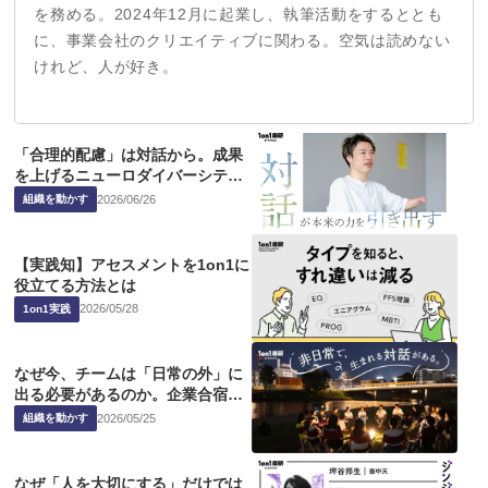
を務める。2024年12月に起業し、執筆活動をするととも
に、事業会社のクリエイティブに関わる。空気は読めない
けれど、人が好き。
「合理的配慮」は対話から。成果
を上げるニューロダイバーシティ
の本質
2026
/
06
/
26
組織を動かす
【実践知】アセスメントを1on1に
役立てる方法とは
2026
/
05
/
28
1on1実践
なぜ今、チームは「日常の外」に
出る必要があるのか。企業合宿の
ススメ
2026
/
05
/
25
組織を動かす
なぜ「人を大切にする」だけでは