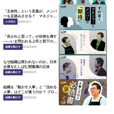
「主体性」という言葉が、メンバ
ーを足踏みさせる？ マネジャー
の「期待」はなぜずれるのか
2026
/
03
/
27
人を知る
「良かれと思って」が自律を潰す
——いま問われる上司と部下の
「大人の関係」とは
2026
/
03
/
03
組織を動かす
なぜ組織は変われないのか。日本
企業をむしばむ閉塞感の正体
2026
/
02
/
25
組織を動かす
組織を「動かす人事」と「沈める
人事」はどこが違うのか？ プロ人
事の思考と行動
2026
/
02
/
02
組織を動かす