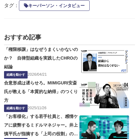
タグ：
キーパーソン・インタビュー
おすすめ記事
「権限移譲」はなぜうまくいかないの
か？ 自律型組織を実践したCHROの
結論
2026
/
04
/
21
組織を動かす
合意形成は遅らせろ。MIMIGURI安斎
氏が教える「本質的な納得」のつくり
方
2025
/
11
/
26
組織を動かす
「お客様化」する若手社員と、感情ケ
アに疲弊するミドルマネジャー。井上
慎平氏が指摘する「上司の役割」の問