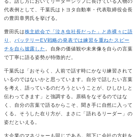
る。話し方においてリーダーシップに長けている人物の
代表例として、千葉氏はトヨタ自動車・代表取締役会長
の豊田章男氏を挙げる。
豊田氏は
株主総会で「泣き虫社長だった」と赤裸々に語
り
、
バッテリーEV戦略の発表では練習を重ねたスピー
チを自ら披露した
。自身の価値観や未来像を自らの言葉
で丁寧に語る姿勢が特徴的だ。
千葉氏は「おそらく、人前で話す時にかなり練習されて
いるのではないかと思っています。自分で話したい言葉
を考え、語っているのだろうということが、ひしひしと
伝わってきます」と強調する。原稿をなぞるのではな
く、自分の言葉で語るからこそ、聞き手に自然に入って
くる。そうした在り方が、まさに「語れるリーダー」の
姿だといえる。
大企業のマネジャーも同じである。部下に会社の方針を