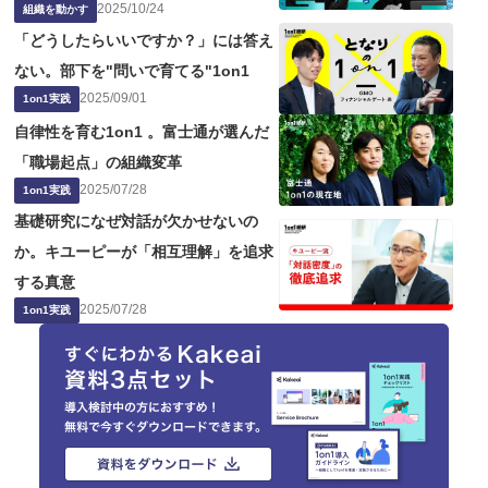
2025
/
10
/
24
題点
組織を動かす
「どうしたらいいですか？」には答え
ない。部下を"問いで育てる"1on1
2025
/
09
/
01
1on1実践
自律性を育む1on1 。富士通が選んだ
「職場起点」の組織変革
2025
/
07
/
28
1on1実践
基礎研究になぜ対話が欠かせないの
か。キユーピーが「相互理解」を追求
する真意
2025
/
07
/
28
1on1実践