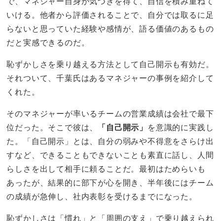
で、マネジャー自身が気づきを得て、自信を積み重ねて
いける。他者から評価されることで、自分では取るに足
らないと思っていた経験や感情が、語る価値のあるもの
だと実感できるのだ。
恥ずかしさを乗り越える方法として自己開示も有効だ。
それついて、千葉氏はあるマネジャーの事例を紹介して
くれた。
そのマネジャーが率いるチームの営業成績は会社で最下
位だった。そこで彼は、
「自己開示」
を意識的に実践し
た。「自己開示」とは、自分の弱みや不得意をさらけ出
すなど、できることもできないことも素直に話し、人間
らしさを出して相手に頼ることだ。最初はためらいも
あったが、結果的に部下が心を開き、半年後にはチーム
の成績が急伸し、社内表彰を受けるまでになった。
恥ずかしさは「慣れ」と「周囲の支え」で乗り越えられ