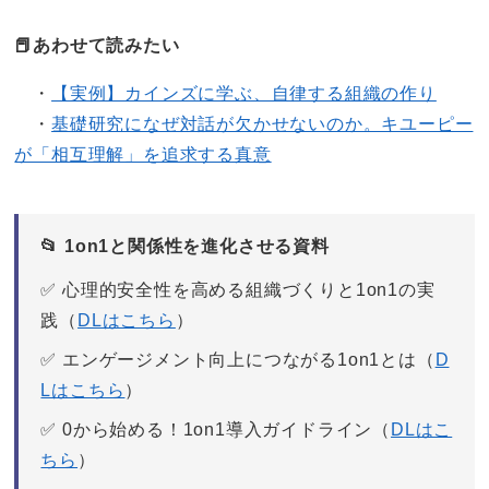
‍📕あわせて読みたい
・
【実例】カインズに学ぶ、自律する組織の作り
・
基礎研究になぜ対話が欠かせないのか。キユーピー
が「相互理解」を追求する真意
📂 1on1と関係性を進化させる資料
✅ 心理的安全性を高める組織づくりと1on1の実
践（
DLはこちら
）
✅ エンゲージメント向上につながる1on1とは（
D
Lはこちら
）
✅ 0から始める！1on1導入ガイドライン（
DLはこ
ちら
）