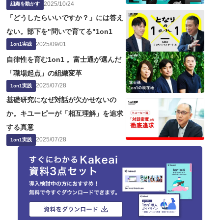
2025
/
10
/
24
題点
組織を動かす
「どうしたらいいですか？」には答え
ない。部下を"問いで育てる"1on1
2025
/
09
/
01
1on1実践
自律性を育む1on1 。富士通が選んだ
「職場起点」の組織変革
2025
/
07
/
28
1on1実践
基礎研究になぜ対話が欠かせないの
か。キユーピーが「相互理解」を追求
する真意
2025
/
07
/
28
1on1実践