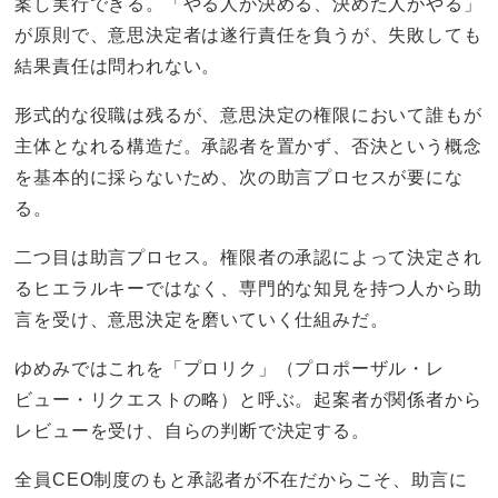
案し実行できる。「やる人が決める、決めた人がやる」
が原則で、意思決定者は遂行責任を負うが、失敗しても
結果責任は問われない。
形式的な役職は残るが、意思決定の権限において誰もが
主体となれる構造だ。承認者を置かず、否決という概念
を基本的に採らないため、次の助言プロセスが要にな
る。
二つ目は助言プロセス。権限者の承認によって決定され
るヒエラルキーではなく、専門的な知見を持つ人から助
言を受け、意思決定を磨いていく仕組みだ。
ゆめみではこれを「プロリク」（プロポーザル・レ
ビュー・リクエストの略）と呼ぶ。起案者が関係者から
レビューを受け、自らの判断で決定する。
全員CEO制度のもと承認者が不在だからこそ、助言に