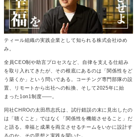
ティール組織の実践企業として知られる株式会社ゆめ
み。
全員CEO制や助言プロセスなど、自律を支える仕組み
を取り入れてきたが、その根底にあるのは「関係性をど
う築くか」という問いである。コーチング専門部隊の設
置、リモートから出社への転換、そして2025年に始
まった1on1制度——。
同社CHROの太田昂志氏は、試行錯誤の末に見出したの
は「聴くこと」ではなく「関係性を機能させること」だ
と語る。幸福と成果を両立させるチームをいかに設計す
るのか。その思想と実践を聞いた。