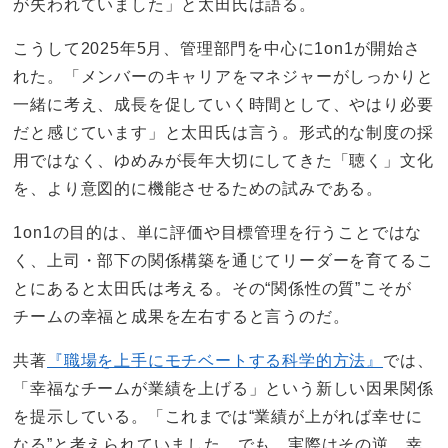
が失われていました」と太田氏は語る。
こうして2025年5月、管理部門を中心に1on1が開始さ
れた。「メンバーのキャリアをマネジャーがしっかりと
一緒に考え、成長を促していく時間として、やはり必要
だと感じています」と太田氏は言う。形式的な制度の採
用ではなく、ゆめみが長年大切にしてきた「聴く」文化
を、より意図的に機能させるための試みである。
1on1の目的は、単に評価や目標管理を行うことではな
く、上司・部下の関係構築を通じてリーダーを育てるこ
とにあると太田氏は考える。その“関係性の質”こそが
チームの幸福と成果を左右すると言うのだ。
共著
『職場を上手にモチベートする科学的方法』
では、
「幸福なチームが業績を上げる」という新しい因果関係
を提示している。「これまでは“業績が上がれば幸せに
なる”と考えられていました。でも、実際はその逆。幸