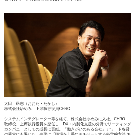
太田 昂志（おおた・たかし）
株式会社ゆめみ 上席執行役員CHRO
システムインテグレーター等を経て、株式会社ゆめみに入社。CHRO、
取締役、上席執行役員を歴任し、DX・内製化支援の分野でリーディング
カンパニーとしての成長に貢献。「働きがいのある会社」アワード各賞
の受賞にも導いた。共著に『職場を上手にモチベートする科学的方法 無