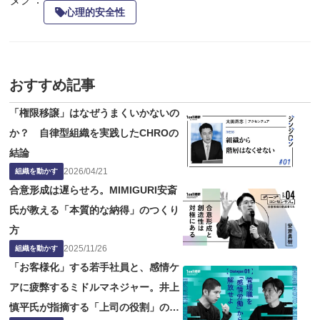
心理的安全性
おすすめ記事
「権限移譲」はなぜうまくいかないの
か？ 自律型組織を実践したCHROの
結論
2026
/
04
/
21
組織を動かす
合意形成は遅らせろ。MIMIGURI安斎
氏が教える「本質的な納得」のつくり
方
2025
/
11
/
26
組織を動かす
「お客様化」する若手社員と、感情ケ
アに疲弊するミドルマネジャー。井上
慎平氏が指摘する「上司の役割」の問