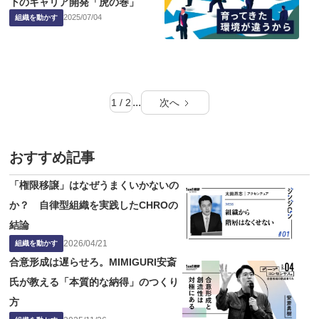
下のキャリア開発「虎の巻」
2025
/
07
/
04
組織を動かす
...
1 / 2
次へ
おすすめ記事
「権限移譲」はなぜうまくいかないの
か？ 自律型組織を実践したCHROの
結論
2026
/
04
/
21
組織を動かす
合意形成は遅らせろ。MIMIGURI安斎
氏が教える「本質的な納得」のつくり
方