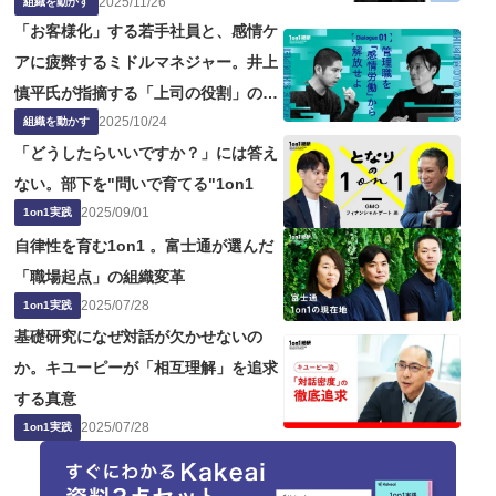
2025
/
11
/
26
組織を動かす
「お客様化」する若手社員と、感情ケ
アに疲弊するミドルマネジャー。井上
慎平氏が指摘する「上司の役割」の問
2025
/
10
/
24
題点
組織を動かす
「どうしたらいいですか？」には答え
ない。部下を"問いで育てる"1on1
2025
/
09
/
01
1on1実践
自律性を育む1on1 。富士通が選んだ
「職場起点」の組織変革
2025
/
07
/
28
1on1実践
基礎研究になぜ対話が欠かせないの
か。キユーピーが「相互理解」を追求
する真意
2025
/
07
/
28
1on1実践