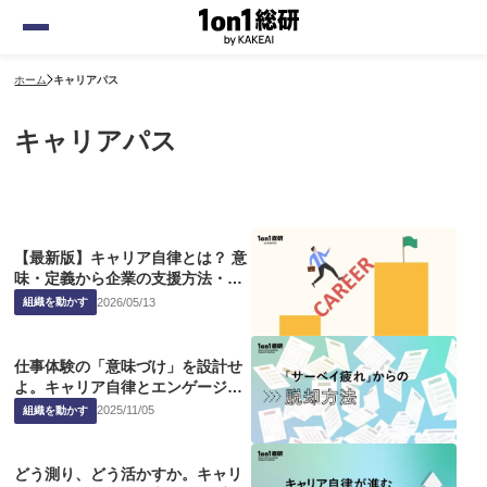
ホーム
キャリアパス
キャリアパス
【最新版】キャリア自律とは？ 意
味・定義から企業の支援方法・注
意点まで解説
2026
/
05
/
13
組織を動かす
仕事体験の「意味づけ」を設計せ
よ。キャリア自律とエンゲージメ
ント向上を両立させる鍵
2025
/
11
/
05
組織を動かす
どう測り、どう活かすか。キャリ