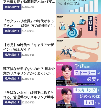
ア自律を促す効果測定と1on1実践
法
2025
/
11
/
05
組織を動かす
「カタツムリ社員」の時代がやっ
てきた ――頑張り方の多様性が組
織を強くする
2025
/
09
/
01
組織を動かす
【必見】AI時代の「キャリアデザ
イン」完全ガイド
2025
/
08
/
18
組織を動かす
部下はなぜ学ばないのか？ 日本企
業のリスキリングがうまくいかな
いこれだけの理由
2025
/
08
/
13
組織を動かす
「学ばない上司」は部下に捨てら
れる。管理職のリスキリング戦略
2025
/
08
/
13
組織を動かす