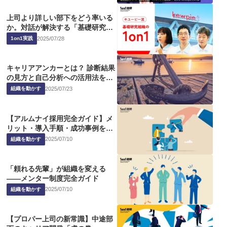
上司より詳しい部下をどう率いる
か。対話が解決する「基礎研究組
織の難題」
2025
/
07
/
28
1on1実践
キャリアアンカーとは？ 診断結果
の見方と自己分析への活用法を完
全解説
2025
/
07
/
23
組織を動かす
【アルムナイ採用完全ガイド】メ
リット・導入手順・成功事例を徹
底解説
2025
/
07
/
10
組織を動かす
「頼れる先輩」が組織を変える
――メンター制度完全ガイド
2025
/
07
/
10
組織を動かす
【プロパー上司の新常識】中途部