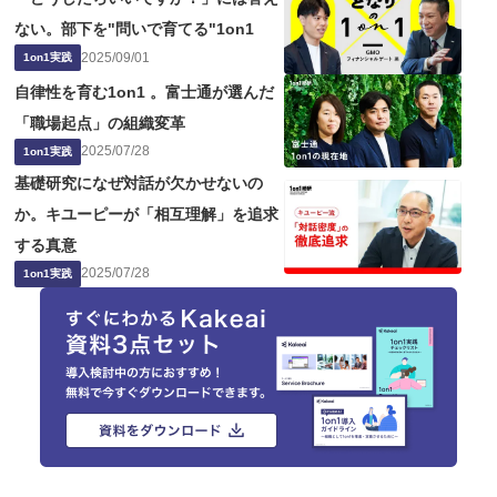
ない。部下を"問いで育てる"1on1
2025
/
09
/
01
1on1実践
自律性を育む1on1 。富士通が選んだ
「職場起点」の組織変革
2025
/
07
/
28
1on1実践
基礎研究になぜ対話が欠かせないの
か。キユーピーが「相互理解」を追求
する真意
2025
/
07
/
28
1on1実践