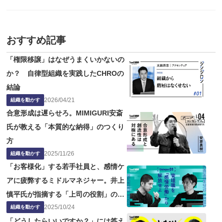
おすすめ記事
「権限移譲」はなぜうまくいかないの
か？ 自律型組織を実践したCHROの
結論
2026
/
04
/
21
組織を動かす
合意形成は遅らせろ。MIMIGURI安斎
氏が教える「本質的な納得」のつくり
方
2025
/
11
/
26
組織を動かす
「お客様化」する若手社員と、感情ケ
アに疲弊するミドルマネジャー。井上
慎平氏が指摘する「上司の役割」の問
2025
/
10
/
24
題点
組織を動かす
「どうしたらいいですか？」には答え