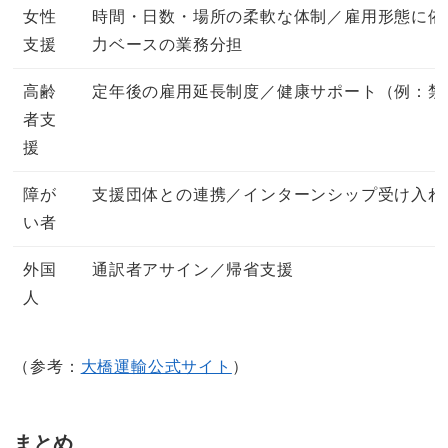
女性
時間・日数・場所の柔軟な体制／雇用形態に依
支援
力ベースの業務分担
高齢
定年後の雇用延長制度／健康サポート（例：禁
者支
援
障が
支援団体との連携／インターンシップ受け入れ
い者
外国
通訳者アサイン／帰省支援
人
（参考：
大橋運輸公式サイト
）
まとめ