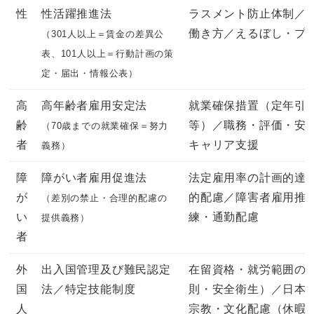
性
性活躍推進法
ラスメント防止体制／
働き方／えるぼし・プ
（301人以上＝賃金の差異公
表、101人以上＝行動計画の策
定・届出・情報公表）
高
高年齢者雇用安定法
就業確保措置（定年引
齢
等）／職務・評価・安
（70歳までの就業確保＝努力
者
キャリア支援
義務）
障
障がい者雇用促進法
法定雇用率の計画的達
が
的配慮／障害者雇用推
（差別の禁止・合理的配慮の
い
練・通勤配慮
提供義務）
者
外
出入国管理及び難民認定
在留資格・就労範囲の
国
法／特定技能制度
則・安全衛生）／日本
人
宗教・文化配慮（休暇