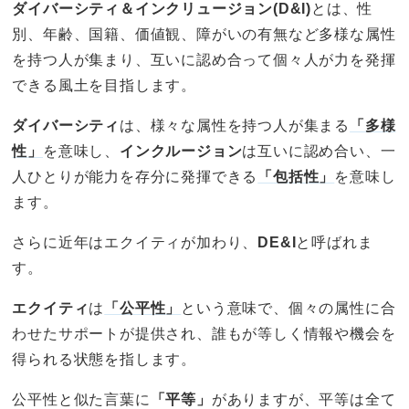
ダイバーシティ＆インクリュージョン(D&I)
とは、性
別、年齢、国籍、価値観、障がいの有無など多様な属性
を持つ人が集まり、互いに認め合って個々人が力を発揮
できる風土を目指します。
ダイバーシティ
は、様々な属性を持つ人が集まる
「
多様
性
」
を意味し、
インクルージョン
は互いに認め合い、一
人ひとりが能力を存分に発揮できる
「
包括性
」
を意味し
ます。
さらに近年はエクイティが加わり、
DE&I
と呼ばれま
す。
エクイティ
は
「
公平性
」
という意味で、個々の属性に合
わせたサポートが提供され、誰もが等しく情報や機会を
得られる状態を指します。
公平性と似た言葉に
「平等」
がありますが、平等は全て