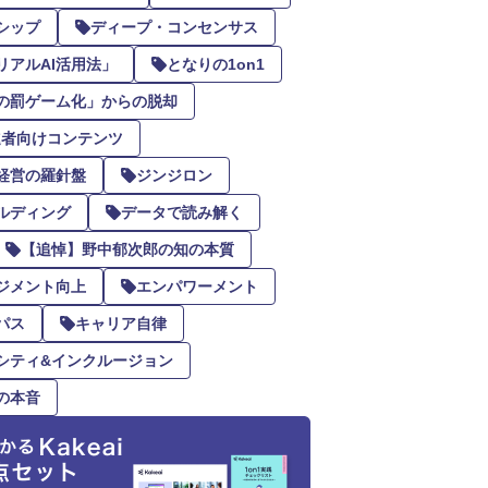
シップ
ディープ・コンセンサス
リアルAI活用法」
となりの1on1
の罰ゲーム化」からの脱却
推進者向けコンテンツ
経営の羅針盤
ジンジロン
ルディング
データで読み解く
【追悼】野中郁次郎の知の本質
ジメント向上
エンパワーメント
パス
キャリア自律
シティ&インクルージョン
の本音