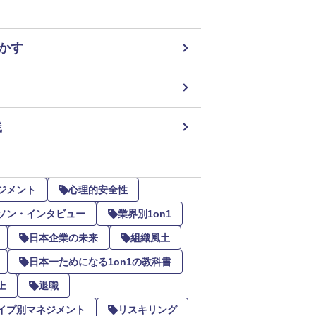
リ
かす
践
ジメント
心理的安全性
ソン・インタビュー
業界別1on1
日本企業の未来
組織風土
日本一ためになる1on1の教科書
上
退職
イプ別マネジメント
リスキリング