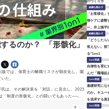
のつくり方
20
組織を動かす
「お客様化」
情ケアに疲弊
ー。井上慎平
20
の役割」の問
組織を動かす
「どうしたら
能するのか？ 「形骸化」
答えない。部
る"1on1
2025
/
1on1実践
自律性を育む1
出版では、保育士の離職リスクが顕在化し、園
んだ「職場起
ていた。
2025
/
1on1実践
基礎研究にな
氏は、その解決策を「対話」に見出し、2023
のか。キユー
ジは「制度の形骸化」との闘いでもあった──。
を追求する真
2025
/
1on1実践