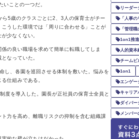
たいことの一つだ。
リーダー
から5歳のクラスごとに2、3人の保育士がチー
「人事の
。こうした環境では「周りに合わせる」ことが
「管理職
士が少なくない。
1on1
関係の良い職場を求めて簡単に転職してしま
人的資本
威となっていた。
チームビ
1on1
任命し、各園を巡回させる体制を敷いた。悩みを
じる仕組みである。
エンゲー
キャリア
n1制度を導入した。園長が正社員の保育士全員と
。
ダイバー
メンバー
ント力を高め、離職リスクの抑制を含む組織課
現実的な壁が立ちはだかった。