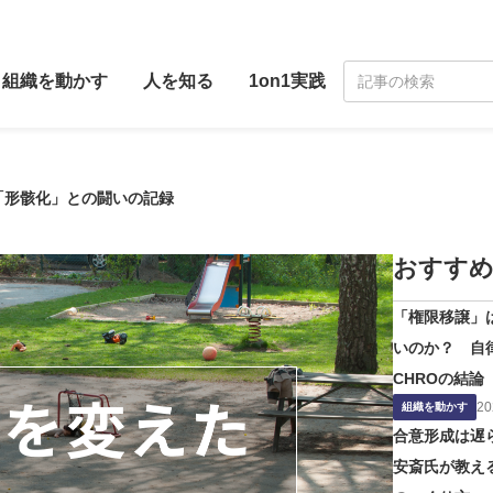
組織を動かす
人を知る
1on1実践
 「形骸化」との闘いの記録
おすすめ
「権限移譲」
いのか？ 自
CHROの結論
20
組織を動かす
合意形成は遅ら
安斎氏が教え