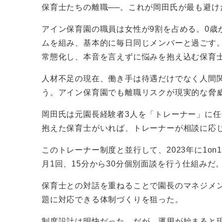
保育士たちの離職──。これが岡田氏が最も避け
アイン保育園の職員は女性が9割を占める。0歳
ムを組み、基本的に毎日同じメンバーと過ごす
常態化し、本音を言えずに悩みを抱え込む保育
人材不足の現在、働き手は待遇だけでなく人間
う。アイン保育園でも離職リスクが現実的な脅
岡田氏は元園長経験者3人を「トレーナー」に
抱えた保育士がいれば、トレーナーが相談に応
このトレーナー制度と並行して、2023年に1o
月1回、15分から30分個別面談を行う仕組みだ
保育士との対話を重ねることで園長のマネジメ
題に対応できる体制づくりを狙った。
制度設計は明快だった。だが、運用が始まると