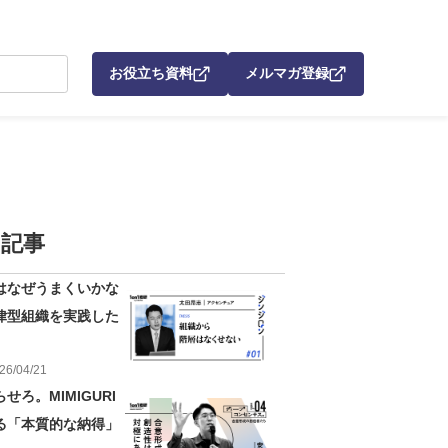
お役立ち資料
メルマガ登録
記事
はなぜうまくいかな
律型組織を実践した
26
/
04
/
21
せろ。MIMIGURI
る「本質的な納得」