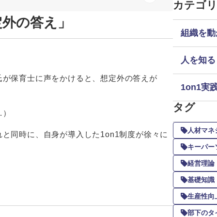
カテゴ
定外の答え」
組織を動
人を知る
氏が保育士に声をかけると、想定外の答えが
1on1実
タグ
…）
人材マネ
と同時に、自身が導入した1on1制度が徐々に
キーパー
経営理論
基礎知識
生産性向
部下のタ