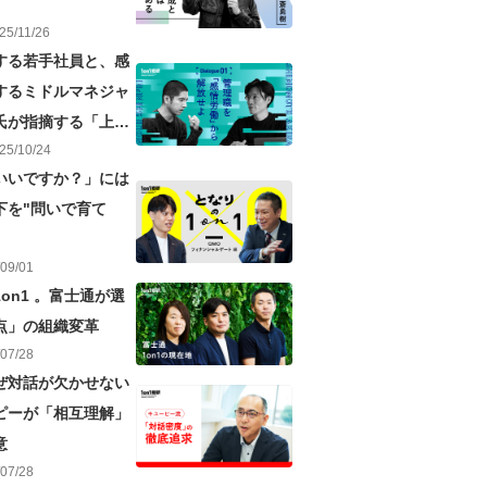
25
/
11
/
26
する若手社員と、感
するミドルマネジャ
氏が指摘する「上司
25
/
10
/
24
題点
いいですか？」には
下を"問いで育て
09
/
01
on1 。富士通が選
点」の組織変革
07
/
28
ぜ対話が欠かせない
ピーが「相互理解」
意
07
/
28