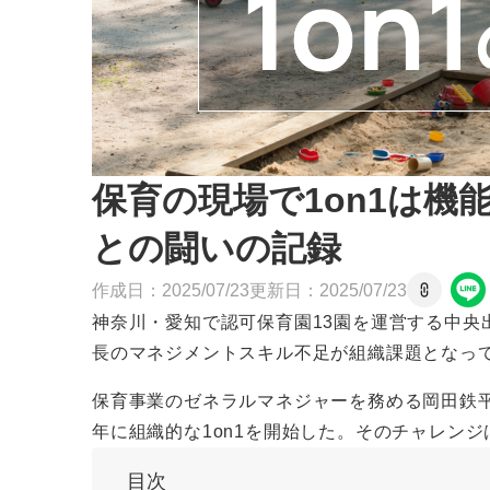
保育の現場で1on1は機
との闘いの記録
作成日：
2025
/
07
/
23
更新日：
2025
/
07
/
23
神奈川・愛知で認可保育園13園を運営する中央
長のマネジメントスキル不足が組織課題となっ
保育事業のゼネラルマネジャーを務める岡田鉄平
年に組織的な1on1を開始した。そのチャレン
目次