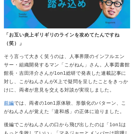
「お互い炎上ギリギリのラインを攻めてたんですね
（笑）」
そう言って大きく笑うのは、人事界隈のインフルエン
サー・組織開発するマン「こがねん」さん。人事図書館
館長・吉田洋介さんが1on1総研で発表した連載記事に
対し、こがねんさんがX上で疑問を呈したことをきっか
けに、両者が意見を交える対談が実現しました。
前編
では、両者の1on1原体験、形骸化のパターン、こ
がねんさんが覚えた「違和感」の正体に迫りました。
後編でこがねんさんの口から飛び出したのは「1on1は
もっと失敗していい」「マネジャーとメンバーは喧嘩し