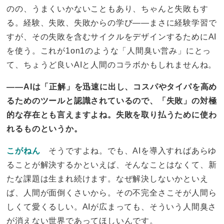
のの、うまくいかないこともあり、ちゃんと失敗もす
る。経験、失敗、失敗からの学び——まさに経験学習で
すが、その失敗を含むサイクルをデザインするためにAI
を使う。これが1on1のような「人間臭い営み」にとっ
て、ちょうど良いAIと人間のコラボかもしれませんね。
——AIは「正解」を迅速に出し、コスパやタイパを高め
るためのツールと認識されているので、「失敗」の対極
的な存在とも言えますよね。失敗を取り払うために使わ
れるものというか。
こがねん
そうですよね。でも、AIを導入すればあらゆ
ることが解決するかといえば、そんなことはなくて、新
たな課題は生まれ続けます。なぜ解決しないかといえ
ば、人間が面倒くさいから。その不完全さこそが人間ら
しくて愛くるしい。AIが広まっても、そういう人間臭さ
が消えない世界であってほしいんです。