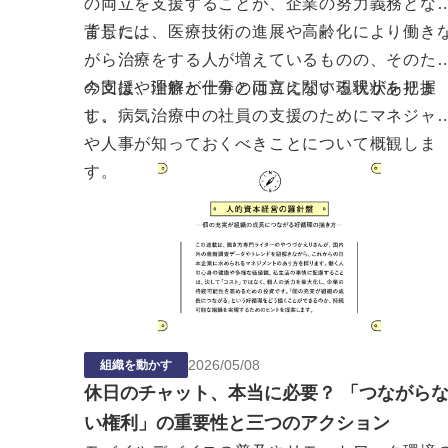
の両立を支援することが、企業の努力義務とな
ました。
背景には、医療技術の進展や高齢化により働き
がら治療をする人が増えているものの、そのた
の支援や理解が十分とは言えない現状がありま
今回は、治療と仕事の両立に関する現状を把握
す。
し、病気治療中の社員の支援のためにマネジャ
や人事が知っておくべきことについて概観しま
す。
2026
/
05
/
08
組織を動かす
休日のチャット、本当に必要？ 「つながら
い権利」の重要性と三つのアクション