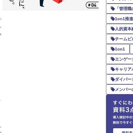
「管理職
で
1on1
し
人的資本
い
チームビ
1on1
エンゲー
キャリア
ダイバー
メンバー
め
さ