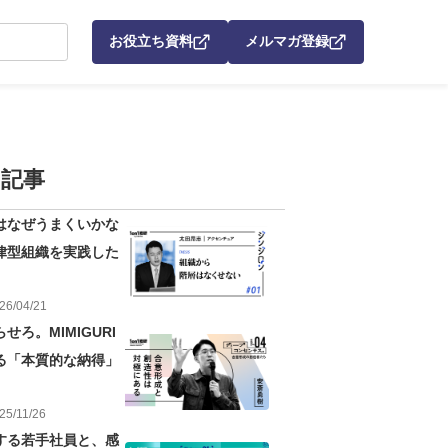
お役立ち資料
メルマガ登録
記事
はなぜうまくいかな
律型組織を実践した
26
/
04
/
21
せろ。MIMIGURI
る「本質的な納得」
25
/
11
/
26
する若手社員と、感