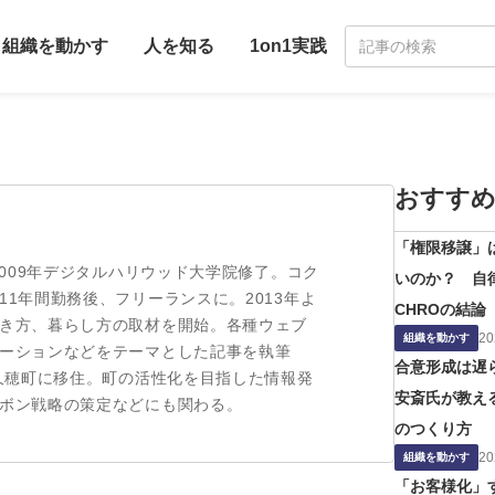
組織を動かす
人を知る
1on1実践
おすすめ
「権限移譲」
2009年デジタルハリウッド大学院修了。コク
いのか？ 自
1年間勤務後、フリーランスに。2013年よ
CHROの結論
き方、暮らし方の取材を開始。各種ウェブ
20
組織を動かす
ーションなどをテーマとした記事を執筆
合意形成は遅ら
佐久穂町に移住。町の活性化を目指した情報発
安斎氏が教え
ボン戦略の策定などにも関わる。
のつくり方
20
組織を動かす
「お客様化」