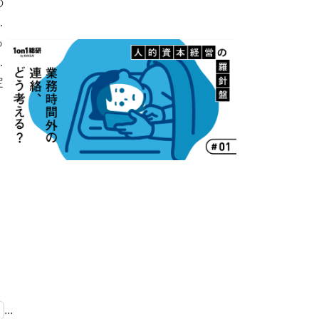
の
が
、
っ
対
定
...