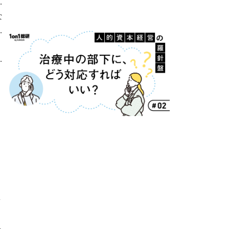
り
な
め
ー
な