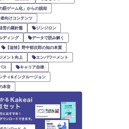
の罰ゲーム化」からの脱却
推進者向けコンテンツ
経営の羅針盤
ジンジロン
ルディング
データで読み解く
【追悼】野中郁次郎の知の本質
ジメント向上
エンパワーメント
パス
キャリア自律
シティ&インクルージョン
の本音