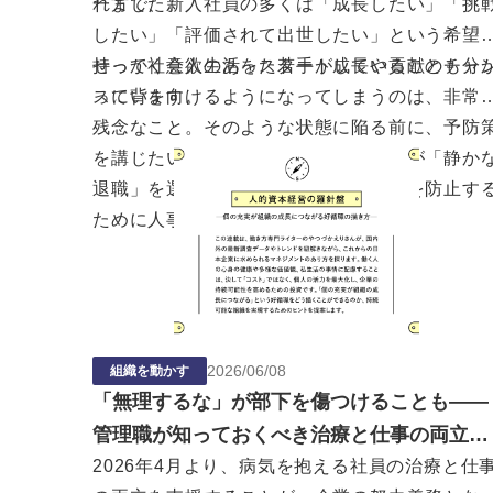
れました。
一方で、新入社員の多くは「成長したい」「挑
したい」「評価されて出世したい」という希望
持って社会人生活をスタートしていることも分
せっかく意欲のあった若手が成長や貢献のチャ
っています。
スに背を向けるようになってしまうのは、非常
残念なこと。そのような状態に陥る前に、予防
を講じたいところです。今回は、若手が「静か
退職」を選択する原因を確かめ、それを防止す
ために人事がすべきことを考えます。
2026
/
06
/
08
組織を動かす
「無理するな」が部下を傷つけることも——
管理職が知っておくべき治療と仕事の両立支
援のあり方
2026年4月より、病気を抱える社員の治療と仕