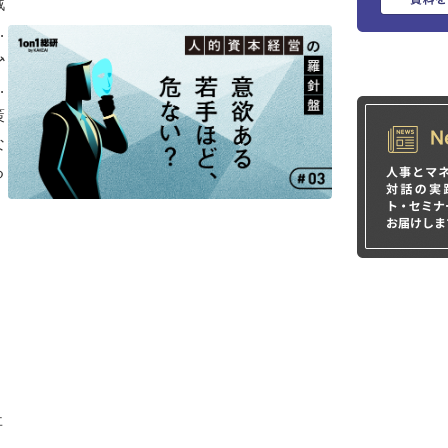
戦
を
か
ン
に
策
な
る
事