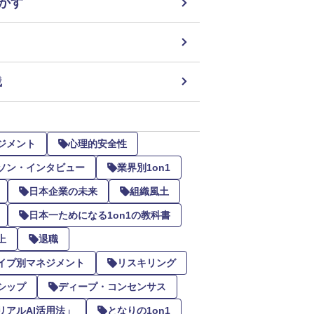
かす
践
ジメント
心理的安全性
ソン・インタビュー
業界別1on1
日本企業の未来
組織風土
日本一ためになる1on1の教科書
上
退職
イプ別マネジメント
リスキリング
シップ
ディープ・コンセンサス
リアルAI活用法」
となりの1on1