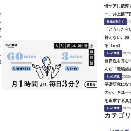
情ケアに疲弊
っ
ー。井上慎平
な
20
の役割」の問
組織を動かす
な
ン
「どうしたら
少
答えない。部
う
さ
る"1on1
2025
/
下
1on1実践
自律性を育む1
服
んだ「職場起
2025
/
1on1実践
基礎研究にな
のか。キユー
を追求する真
2025
/
1on1実践
カテゴ