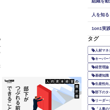
組織を動
人を知る
1on1実
タグ
も
苦
人材マネ
う
キーパー
ま
経営理論
基礎知識
生産性向
部下のタ
リーダー
「人事の