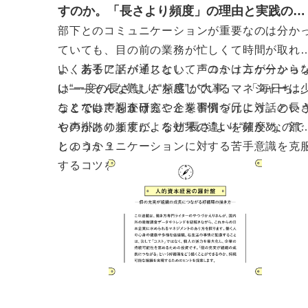
すのか。「長さより頻度」の理由と実践のコ
ツ
部下とのコミュニケーションが重要なのは分か
ていても、目の前の業務が忙しくて時間が取れ
い、若手に話が通じない、声のかけ方が分から
よくあるアドバイスとして「コミュニケーショ
い——そんな難しさを感じているマネジャーは
は“一度の長さ”より“頻度”が大事」、「毎日ちょ
なくないでしょう。
っとでも声をかけることを習慣づけよう」とい
ここでは、調査研究や企業事例を元に対話の長
ものがありますが、なぜ“長さ”より“頻度”なので
や声掛けの頻度による効果の違いを確かめ、部
しょうか？
とのコミュニケーションに対する苦手意識を克
するコツをお伝えします。