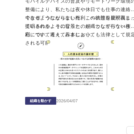
モバイルデバイスの普及やリモートワーク環境
整備により、私たちは夜や休日でも仕事の連絡
できるようになりました。この状態を疑問視し
今なぜ
「つながらない権利」
への注目度が高ま
提唱されるようになったのが「つながらない権
ているのか、その背景と、組織として行うべき
利」です。近々、日本においても法律として規
応について考えてみましょう。
される可能性が高まってきました。
2026
/
04
/
07
組織を動かす