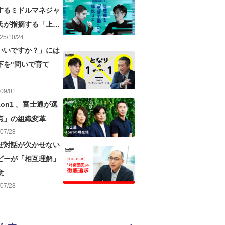
するミドルマネジャ
氏が指摘する「上司
25
/
10
/
24
題点
いいですか？」には
下を"問いで育て
09
/
01
on1 。富士通が選
点」の組織変革
07
/
28
ぜ対話が欠かせない
ピーが「相互理解」
意
07
/
28
リ