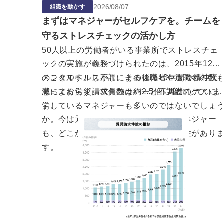
2026
/
08
/
07
組織を動かす
まずはマネジャーがセルフケアを。チームを
守るストレスチェックの活かし方
50人以上の労働者がいる事業所で
ストレスチェ
ック
の実施が義務づけられたのは、2015年12月
のことです。しかし、その後の10年間で精神疾
メンタルヘルス不調による休職者や退職者の数
患による労災請求件数は約2.5倍に増加していま
減っておらず、欠員のカバーと不調者のケアに
す。
労しているマネジャーも多いのではないでしょ
か。今は元気な部下に囲まれているマネジャー
も、どこかでこの問題に直面する可能性があり
す。