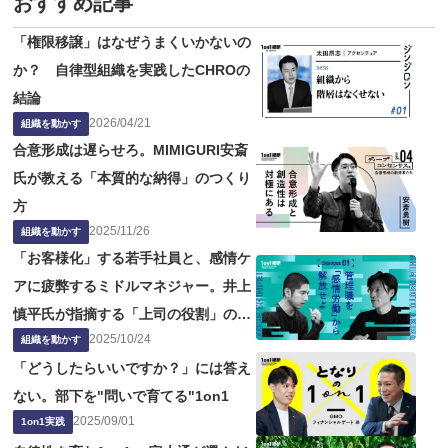
おすすめ記事
「権限移譲」はなぜうまくいかないの
か？ 自律型組織を実践したCHROの
結論
2026
/
04
/
21
組織を動かす
合意形成は遅らせろ。MIMIGURI安斎
氏が教える「本質的な納得」のつくり
方
2025
/
11
/
26
組織を動かす
「お客様化」する若手社員と、感情ケ
アに疲弊するミドルマネジャー。井上
慎平氏が指摘する「上司の役割」の問
2025
/
10
/
24
題点
組織を動かす
「どうしたらいいですか？」には答え
ない。部下を"問いで育てる"1on1
2025
/
09
/
01
1on1実践