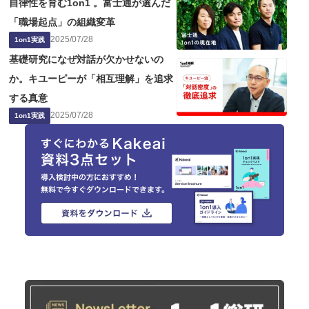
自律性を育む1on1 。富士通が選んだ
「職場起点」の組織変革
2025
/
07
/
28
1on1実践
基礎研究になぜ対話が欠かせないの
か。キユーピーが「相互理解」を追求
する真意
2025
/
07
/
28
1on1実践