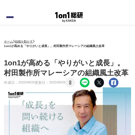
ホーム
組織を動かす
1on1が高める「やりがいと成長」。村田製作所マレーシアの組織風土改革
1on1が高める「やりがいと成長」。
村田製作所マレーシアの組織風土改革
作成日：
更新日：
2025
/
08
/
26
2025
/
08
/
26