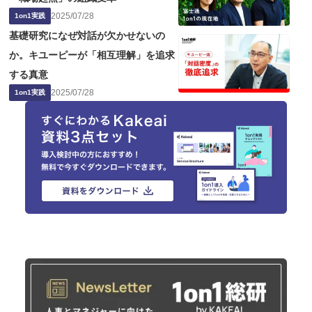
2025
/
07
/
28
1on1実践
基礎研究になぜ対話が欠かせないの
か。キユーピーが「相互理解」を追求
する真意
2025
/
07
/
28
1on1実践