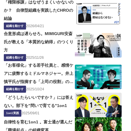
「権限移譲」はなぜうまくいかないの
か？ 自律型組織を実践したCHROの
結論
2026
/
04
/
21
組織を動かす
合意形成は遅らせろ。MIMIGURI安斎
氏が教える「本質的な納得」のつくり
方
2025
/
11
/
26
組織を動かす
「お客様化」する若手社員と、感情ケ
アに疲弊するミドルマネジャー。井上
慎平氏が指摘する「上司の役割」の問
2025
/
10
/
24
題点
組織を動かす
「どうしたらいいですか？」には答え
ない。部下を"問いで育てる"1on1
2025
/
09
/
01
1on1実践
自律性を育む1on1 。富士通が選んだ
「職場起点」の組織変革