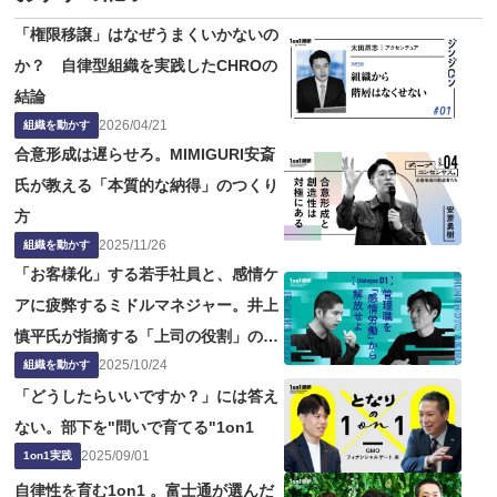
「権限移譲」はなぜうまくいかないの
か？ 自律型組織を実践したCHROの
結論
2026
/
04
/
21
組織を動かす
合意形成は遅らせろ。MIMIGURI安斎
氏が教える「本質的な納得」のつくり
方
2025
/
11
/
26
組織を動かす
「お客様化」する若手社員と、感情ケ
アに疲弊するミドルマネジャー。井上
慎平氏が指摘する「上司の役割」の問
2025
/
10
/
24
題点
組織を動かす
「どうしたらいいですか？」には答え
ない。部下を"問いで育てる"1on1
2025
/
09
/
01
1on1実践
自律性を育む1on1 。富士通が選んだ