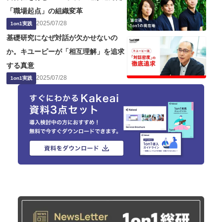
「職場起点」の組織変革
2025
/
07
/
28
1on1実践
基礎研究になぜ対話が欠かせないの
か。キユーピーが「相互理解」を追求
する真意
2025
/
07
/
28
1on1実践