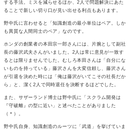
する手法。ミスを減らせるほか、2人で問題解決にあた
ることで新しい切り口が見い出せる利点もあります。
野中氏に言わせると「知識創造の最小単位はペア。しか
も異質な人間同士のペア」なのです。
ホンダの創業者の本田宗一郎さんには、片腕として副社
長の藤沢武夫さんがいました。2人は常に意見が一致す
るとは限りませんでした。むしろ本田さんは「自分にな
いものを持っている」藤沢さんを大変信頼し、藤沢さん
が引退を決めた時には「俺は藤沢がいてこその社長だか
ら」と、潔く2人で同時退任を決断するほどでした。
また、サザーランド博士は野中氏に「スクラム開発は
『守破離』の型に近い」と述べたことがありました
（＊）。
野中氏自身、知識創造のルーツに「武道」を挙げていま