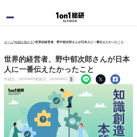
ホーム
組織を動かす
世界的経営者、野中郁次郎さんが日本人に一番伝えたかったこと
世界的経営者、野中郁次郎さんが日本
人に一番伝えたかったこと
作成日：
更新日：
2025
/
04
/
03
2025
/
04
/
03