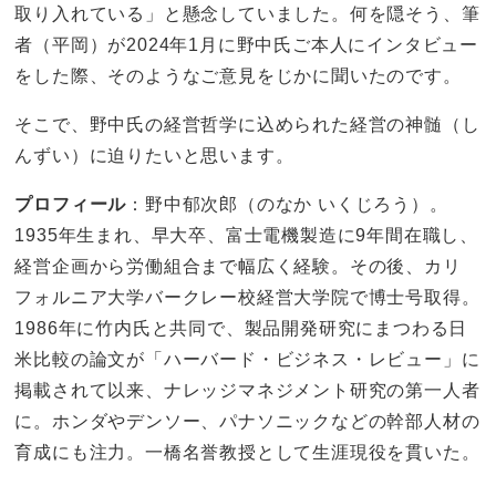
取り入れている」と懸念していました。何を隠そう、筆
者（平岡）が2024年1月に野中氏ご本人にインタビュー
をした際、そのようなご意見をじかに聞いたのです。
そこで、野中氏の経営哲学に込められた経営の神髄（し
んずい）に迫りたいと思います。
プロフィール
：野中郁次郎（のなか いくじろう）。
1935年生まれ、早大卒、富士電機製造に9年間在職し、
経営企画から労働組合まで幅広く経験。その後、カリ
フォルニア大学バークレー校経営大学院で博士号取得。
1986年に竹内氏と共同で、製品開発研究にまつわる日
米比較の論文が「ハーバード・ビジネス・レビュー」に
掲載されて以来、ナレッジマネジメント研究の第一人者
に。ホンダやデンソー、パナソニックなどの幹部人材の
育成にも注力。一橋名誉教授として生涯現役を貫いた。