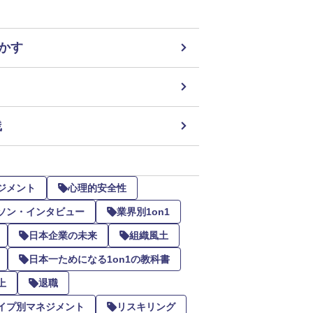
リ
かす
践
ジメント
心理的安全性
ソン・インタビュー
業界別1on1
日本企業の未来
組織風土
日本一ためになる1on1の教科書
上
退職
イプ別マネジメント
リスキリング