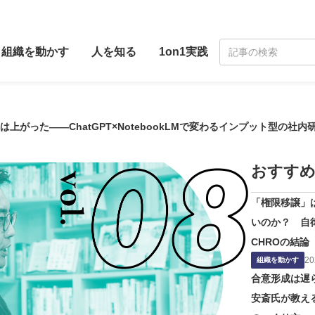
組織を動かす
人を知る
1on1実践
がった——ChatGPT×NotebookLMで変わるインプット型の社内
おすすめ
「権限移譲」
いのか？ 自
CHROの結論
20
組織を動かす
合意形成は遅ら
安斎氏が教え