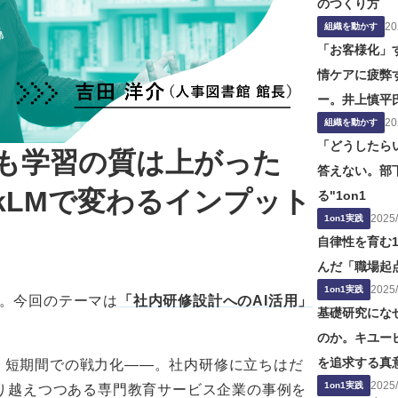
のつくり方
20
組織を動かす
「お客様化」
情ケアに疲弊
ー。井上慎平
20
の役割」の問
組織を動かす
「どうしたら
も学習の質は上がった
答えない。部
bookLMで変わるインプット
る"1on1
2025
/
1on1実践
自律性を育む1
んだ「職場起
2025
/
1on1実践
回。今回のテーマは
「社内研修設計へのAI活用」
基礎研究にな
のか。キユー
を追求する真
、短期間での戦力化——。社内研修に立ちはだ
2025
/
1on1実践
Mで乗り越えつつある専門教育サービス企業の事例を