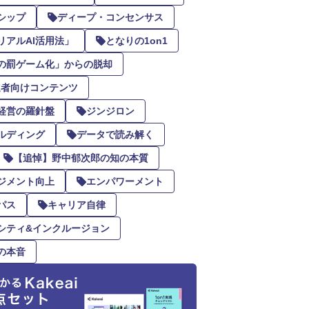
シップ
ディープ・コンセンサス
リアルAI活用法」
となりの1on1
の罰ゲーム化」からの脱却
推進者向けコンテンツ
経営の羅針盤
ジンジロン
ルディング
データで読み解く
【追悼】野中郁次郎の知の本質
ジメント向上
エンパワーメント
パス
キャリア自律
シティ&インクルージョン
の本音