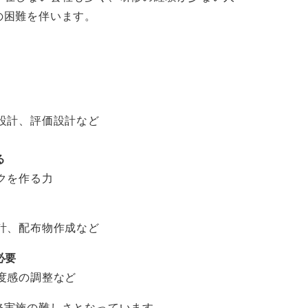
の困難を伴います。
計、評価設計など
る
クを作る力
、配布物作成など
必要
度感の調整など
修実施の難しさとなっています。