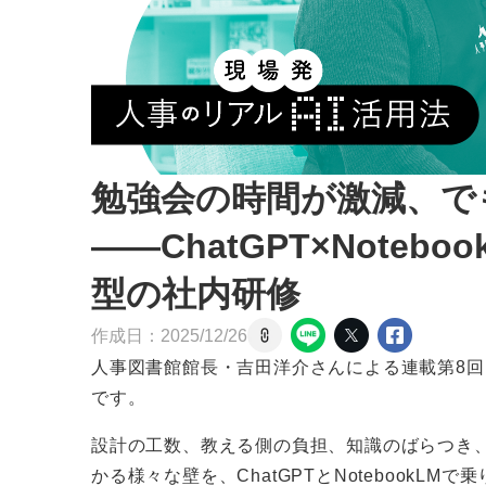
勉強会の時間が激減、で
——ChatGPT×Note
型の社内研修
作成日：
2025
/
12
/
26
人事図書館館長・吉田洋介さんによる連載第8
です。
設計の工数、教える側の負担、知識のばらつき
かる様々な壁を、ChatGPTとNotebookL