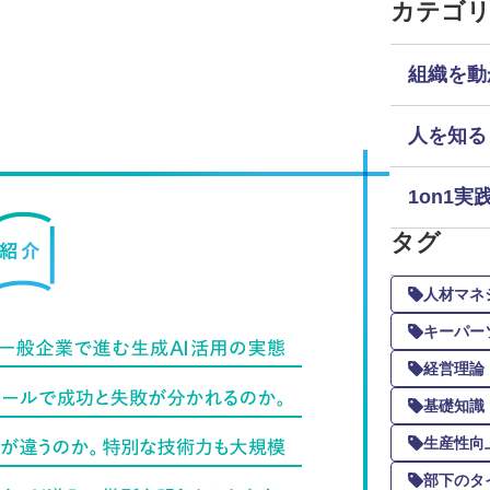
カテゴ
組織を動
人を知る
1on1実
タグ
人材マネ
キーパー
経営理論
基礎知識
生産性向
部下のタ