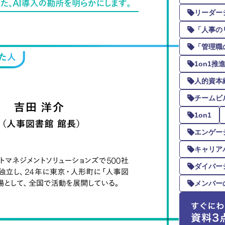
リーダー
「人事の
「管理職
1on1
人的資本
チームビ
1on1
エンゲー
キャリア
ダイバー
メンバー