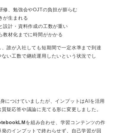
研修、勉強会やOJTの負担が膨らむ
きが生まれる
と設計・資料作成の工数が重い
ら教材化までに時間がかかる
し、誰が入社しても短期間で一定水準まで到達
少ない工数で継続運用したいという状況でし
身につけていましたが、インプットはAIを活用
は質疑応答や議論に充てる形に変更しました。
otebookLM
を組み合わせ、学習コンテンツの作
単発のインプットで終わらせず、自己学習が回