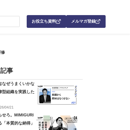
お役立ち資料
メルマガ登録
研修
記事
はなぜうまくいかな
律型組織を実践した
26
/
04
/
21
せろ。MIMIGURI
る「本質的な納得」