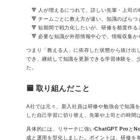
🔻 人が増えるにつれて、詳しい先輩・上司の
🔻 チームごとに教え方が違い、知識のばらつ
🔻 短期間で戦力化したいが、研修を都度作る
🔻 必要な知識が外部情報中心で、情報収集か
つまり「教える人」に依存した状態から抜け出
でき、継続して知識を更新できる学習体験を、
た。
🟦 取り組んだこと
A社では元々、新入社員は研修や勉強会で知識を
した自己学習に切り替え、先輩や上司との時間
具体的には、リサーチに強い
ChatGPT Pro
と
N
成と運用を型化しました。ポイントは、研修を