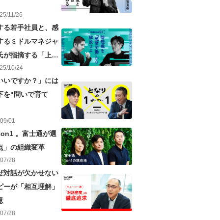
25
/
11
/
26
する若手社員と、感
するミドルマネジャ
氏が指摘する「上司
25
/
10
/
24
題点
いいですか？」には
下を"問いで育て
09
/
01
on1 。富士通が選
点」の組織変革
07
/
28
ぜ対話が欠かせない
ピーが「相互理解」
意
07
/
28