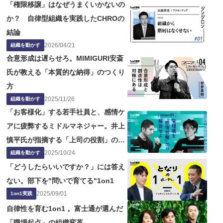
「権限移譲」はなぜうまくいかないの
か？ 自律型組織を実践したCHROの
結論
2026
/
04
/
21
組織を動かす
合意形成は遅らせろ。MIMIGURI安斎
氏が教える「本質的な納得」のつくり
方
2025
/
11
/
26
組織を動かす
「お客様化」する若手社員と、感情ケ
アに疲弊するミドルマネジャー。井上
慎平氏が指摘する「上司の役割」の問
2025
/
10
/
24
題点
組織を動かす
「どうしたらいいですか？」には答え
ない。部下を"問いで育てる"1on1
2025
/
09
/
01
1on1実践
自律性を育む1on1 。富士通が選んだ
「職場起点」の組織変革