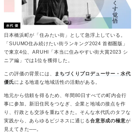
日本橋浜町が「住みたい街」として急浮上している。
「SUUMO住み続けたい街ランキング2024 首都圏版」
で東京4位、ARUHI「本当に住みやすい街大賞2023 シ
ニア編」では1位を獲得した。
この評価の背景には、
まちづくりプロデューサー・水代
優氏
による地道な地域活性の活動がある。
地元から信頼を得るため、年間80日すべての町内会行
事に参加。新旧住民をつなぎ、企業と地域の接点を作
り、行政とも交渉を重ねてきた。そんな水代氏のタフな
実践から、あらゆるビジネスに通じる
合意形成の極意
が
見えてきた──。