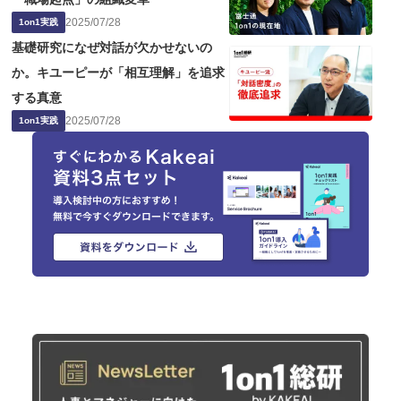
2025
/
07
/
28
1on1実践
基礎研究になぜ対話が欠かせないの
か。キユーピーが「相互理解」を追求
する真意
2025
/
07
/
28
1on1実践