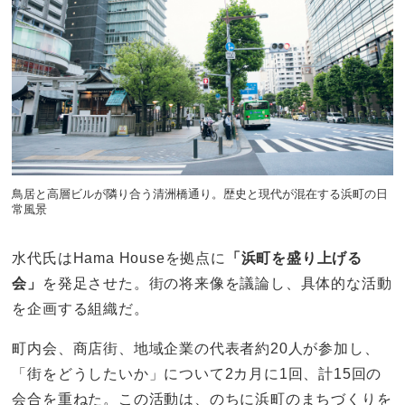
鳥居と高層ビルが隣り合う清洲橋通り。歴史と現代が混在する浜町の日
常風景
水代氏はHama Houseを拠点に
「浜町を盛り上げる
会」
を発足させた。街の将来像を議論し、具体的な活動
を企画する組織だ。
町内会、商店街、地域企業の代表者約20人が参加し、
「街をどうしたいか」について2カ月に1回、計15回の
会合を重ねた。この活動は、のちに浜町のまちづくりを