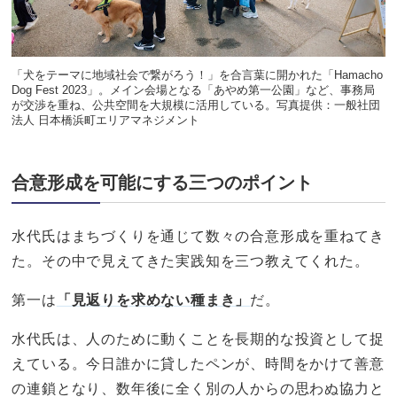
「犬をテーマに地域社会で繋がろう！」を合言葉に開かれた「Hamacho
Dog Fest 2023」。メイン会場となる「あやめ第一公園」など、事務局
が交渉を重ね、公共空間を大規模に活用している。写真提供：一般社団
法人 日本橋浜町エリアマネジメント
合意形成を可能にする三つのポイント
水代氏はまちづくりを通じて数々の合意形成を重ねてき
た。その中で見えてきた実践知を三つ教えてくれた。
第一は
「見返りを求めない種まき」
だ。
水代氏は、人のために動くことを長期的な投資として捉
えている。今日誰かに貸したペンが、時間をかけて善意
の連鎖となり、数年後に全く別の人からの思わぬ協力と