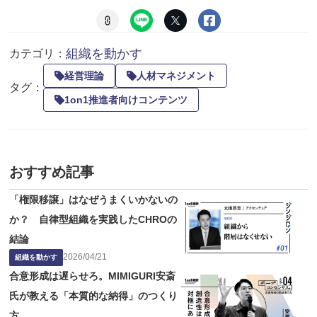
組織を動かす
カテゴリ：
経営理論
人材マネジメント
タグ：
1on1推進者向けコンテンツ
おすすめ記事
「権限移譲」はなぜうまくいかないの
か？ 自律型組織を実践したCHROの
結論
2026
/
04
/
21
組織を動かす
合意形成は遅らせろ。MIMIGURI安斎
氏が教える「本質的な納得」のつくり
方