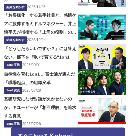
2025
/
11
/
26
組織を動かす
「お客様化」する若手社員と、感情ケ
アに疲弊するミドルマネジャー。井上
慎平氏が指摘する「上司の役割」の問
2025
/
10
/
24
題点
組織を動かす
「どうしたらいいですか？」には答え
ない。部下を"問いで育てる"1on1
2025
/
09
/
01
1on1実践
自律性を育む1on1 。富士通が選んだ
「職場起点」の組織変革
2025
/
07
/
28
1on1実践
基礎研究になぜ対話が欠かせないの
か。キユーピーが「相互理解」を追求
する真意
2025
/
07
/
28
1on1実践