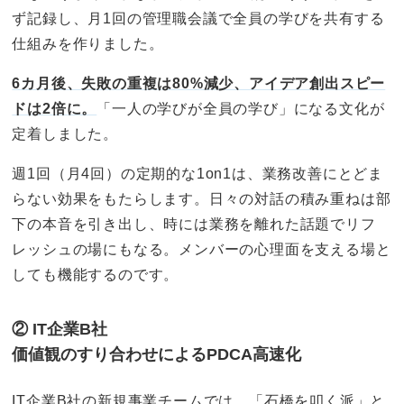
ず記録し、月1回の管理職会議で全員の学びを共有する
仕組みを作りました。
6カ月後、失敗の重複は80%減少、アイデア創出スピー
ドは2倍に。
「一人の学びが全員の学び」になる文化が
定着しました。
週1回（月4回）の定期的な1on1は、業務改善にとどま
らない効果をもたらします。日々の対話の積み重ねは部
下の本音を引き出し、時には業務を離れた話題でリフ
レッシュの場にもなる。メンバーの心理面を支える場と
しても機能するのです。
② IT企業B社
価値観のすり合わせによるPDCA高速化
IT企業B社の新規事業チームでは、「石橋を叩く派」と