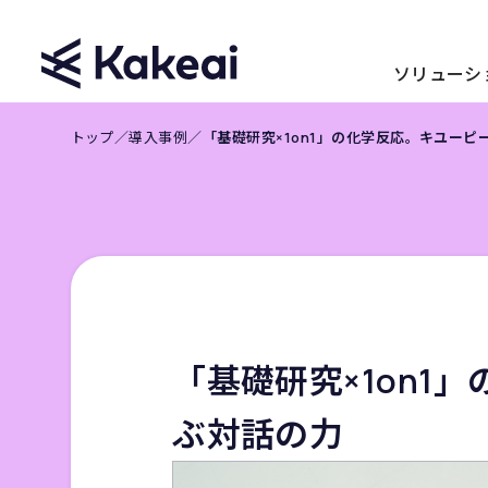
ソリューシ
トップ
／
導入事例
／
「基礎研究×1on1」の化学反応。キユーピ
「基礎研究×1on1
ぶ対話の力