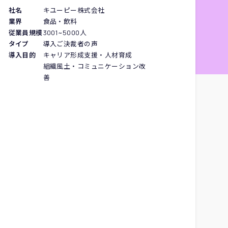
社名
キユーピー株式会社
業界
食品・飲料
従業員規模
3001~5000人
タイプ
導入ご決裁者の声
導入目的
キャリア形成支援・人材育成
組織風土・コミュニケーション改
善