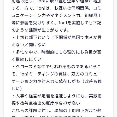
前述の通り、1on1に取り組む企業や組織が増加
する一方で、1on1は、お互いの信頼関係、コミ
ュニケーション力やマネジメント力、組織風土
等に影響を受けやすく、1on1を実施しても下記
のような課題が生じがちです。
・上司と部下という上下関係が原因で本音が言
えない／聞けない
・多忙な中で、時間的にも心理的にも負担が高
く継続しにくい
・クローズドな中で行われるものであるからこ
そ、1on1ミーティングの質は、双方のコミュニ
ケーション力や対人力に依存しがち（改善も難
しい）
・人事や経営が定着を推進しようにも、実態把
握や改善点抽出の難度や負担が高い
これらの課題に対し、現場の上司部下および経